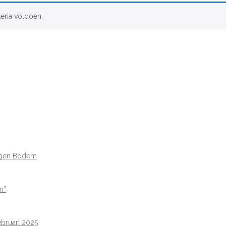
eria voldoen.
Eigen Bodem
m”
ebruari 2025