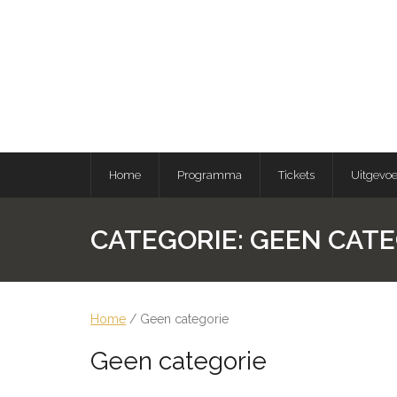
Skip
to
content
Home
Programma
Tickets
Uitgevo
CATEGORIE:
GEEN CATE
Home
/ Geen categorie
Geen categorie