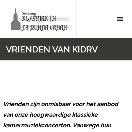
Skip
to
content
Home
VRIENDEN VAN KIDRV
Programma
Tickets
Uitgevoerde Concerten
Contact
Vrienden zijn onmisbaar voor het aanbod
Vrienden van KIDRV
van onze hoogwaardige klassieke
kamermuziekconcerten. Vanwege hun
Links